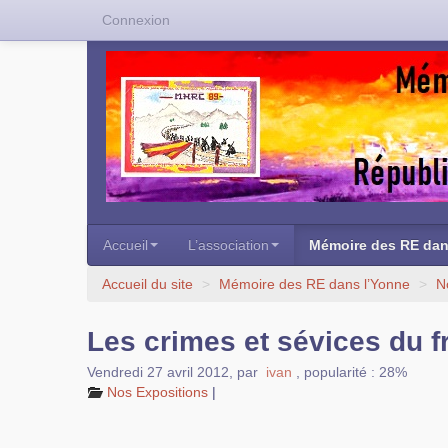
Connexion
Accueil
L’association
Mémoire des RE dan
Accueil du site
>
Mémoire des RE dans l’Yonne
>
N
Les crimes et sévices du 
Vendredi 27 avril 2012
,
par
ivan
,
popularité : 28%
Nos Expositions
|