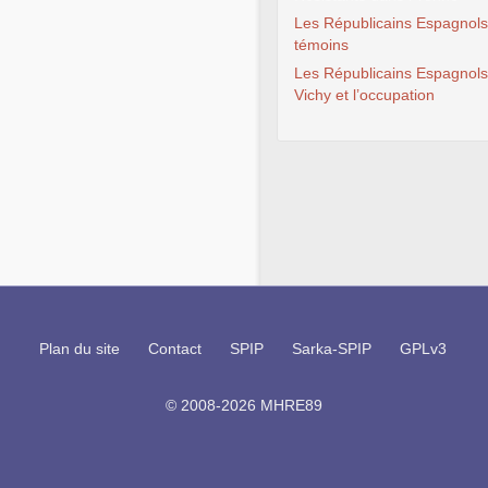
Les Républicains Espagnols
témoins
Les Républicains Espagnols
Vichy et l’occupation
Plan du site
Contact
SPIP
Sarka-SPIP
GPLv3
© 2008-2026 MHRE89