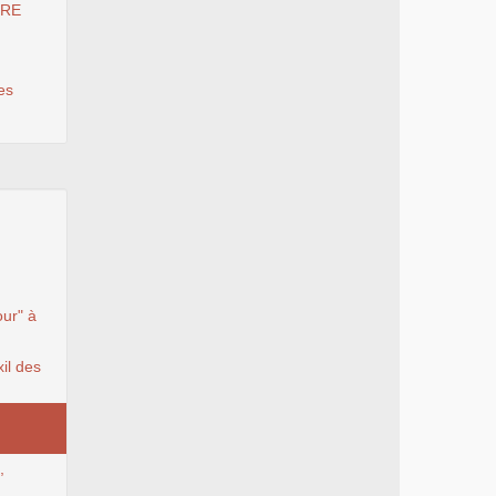
HRE
es
our" à
il des
,