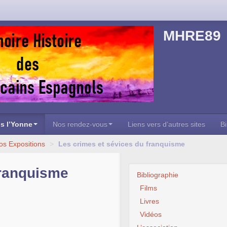
MHRE89
s l’Yonne
Nos rendez-vous
Liens vers d’autres sites
Bi
os Expositions
>
Les crimes et sévices du franquisme
franquisme
Bibliographie
Films
Livres
Vidéos