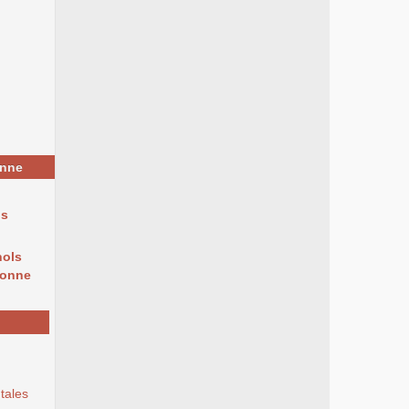
onne
ns
nols
Yonne
tales