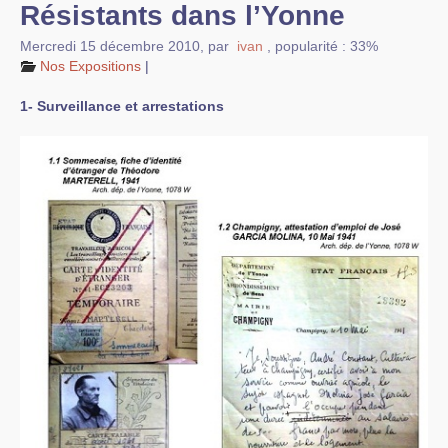
Résistants dans l’Yonne
Liens vers d’autres sites
Mercredi 15 décembre 2010
,
par
ivan
,
popularité : 33%
Nos Expositions
|
Bibliographie
1- Surveillance et arrestations
Nous contacter