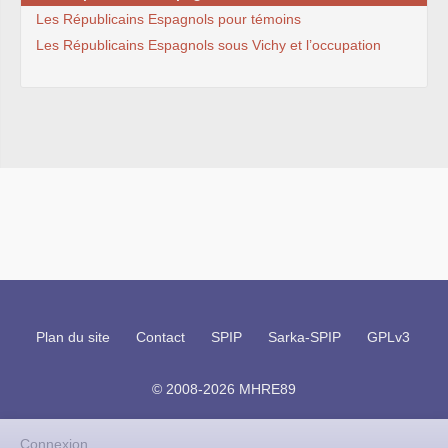
Les Républicains Espagnols pour témoins
Les Républicains Espagnols sous Vichy et l’occupation
Plan du site
Contact
SPIP
Sarka-SPIP
GPLv3
© 2008-2026 MHRE89
Connexion