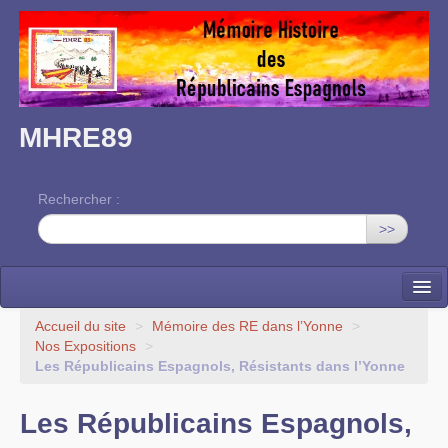
MHRE89
Rechercher :
>>
Accueil
Accueil du site
>
Mémoire des RE dans l’Yonne
>
Nos Expositions
>
L’association
Les Républicains Espagnols, Résistants dans l’Yonne
Mémoire des RE dans l’Yonne
Les Républicains Espagnols,
Nos rendez-vous