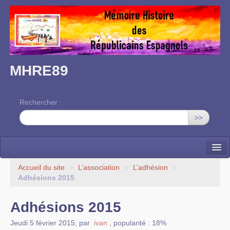
MHRE89
Rechercher :
>>
Accueil
Accueil du site
>
L’association
>
L’adhésion
>
Adhésions 2015
L’association
Adhésions 2015
Mémoire des RE dans l’Yonne
Jeudi 5 février 2015
,
par
ivan
,
popularité : 18%
Nos rendez-vous