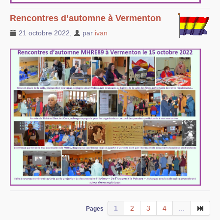
Rencontres d’automne à Vermenton
21 octobre 2022
,
par
ivan
1
2
3
4
...
Pages