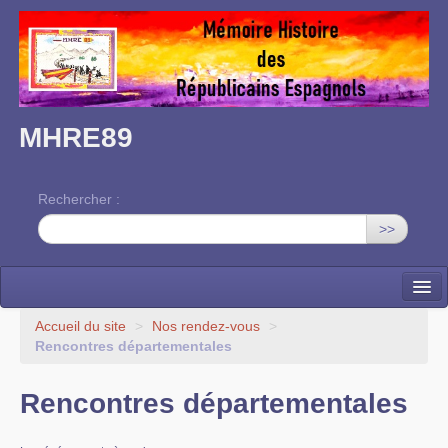
MHRE89
Rechercher :
>>
Accueil
Accueil du site
>
Nos rendez-vous
>
Rencontres départementales
L’association
Rencontres départementales
Mémoire des RE dans l’Yonne
Nos rendez-vous