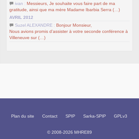
ivan :
Messieurs, Je souhaite vous faire part de ma
gratitude, ainsi que ma mère Madame Ibarbia Serra (…)
AVRIL 2012
Suzel ALEXANDRE :
Bonjour Monsieur,
Nous avions promis d’assister à votre seconde conférence à
Villeneuve sur (…)
Plan du site
Contact
SPIP
Sarka-SPIP
GPLv3
© 2008-2026 MHRE89