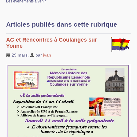
Les événements à venir
Liens vers d’autres sites
Bibliographie
Articles publiés dans cette rubrique
Nous contacter
AG et Rencontres à Coulanges sur
Yonne
29 mars
,
par
ivan