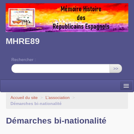
MHRE89
Rechercher :
>>
Accueil
Accueil du site
>
L’association
>
Démarches bi-nationalité
L’association
Démarches bi-nationalité
Mémoire des RE dans l’Yonne
Nos rendez-vous