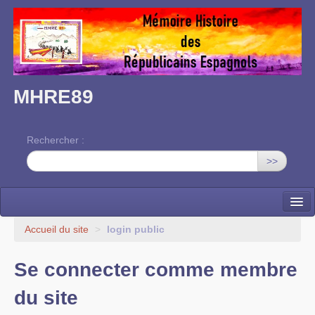
MHRE89
Rechercher :
>>
Accueil
Accueil du site
>
login public
L’association
Se connecter comme membre
Mémoire des RE dans l’Yonne
du site
Nos rendez-vous