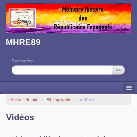
MHRE89
Rechercher :
>>
Accueil
Accueil du site
>
Bibliographie
>
Vidéos
L’association
Vidéos
Mémoire des RE dans l’Yonne
Nos rendez-vous