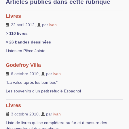
Articles publiés dans cette rubrique
Liens vers d’autres sites
Livres
Bibliographie
22 avril 2012
,
par
ivan
Nous contacter
> 110 livres
> 26 bandes dessinées
Listes en Pièce Jointe
Godefroy Villa
6 octobre 2010
,
par
ivan
"La valse après les bombes"
Les souvenirs d’un petit réfugié Espagnol
Livres
3 octobre 2010
,
par
ivan
Liste de livres qui se complètera au fur et à mesure des
découvertes et des parutions.