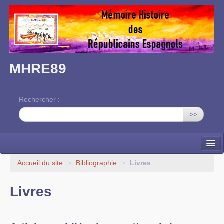
MHRE89
Rechercher :
>>
Accueil
Accueil du site
>
Bibliographie
>
Livres
L’association
Livres
Mémoire des RE dans l’Yonne
Nos rendez-vous