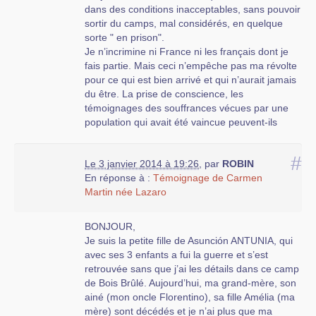
dans des conditions inacceptables, sans pouvoir
sortir du camps, mal considérés, en quelque
sorte " en prison".
Je n’incrimine ni France ni les français dont je
fais partie. Mais ceci n’empêche pas ma révolte
pour ce qui est bien arrivé et qui n’aurait jamais
du être. La prise de conscience, les
témoignages des souffrances vécues par une
population qui avait été vaincue peuvent-ils
contribuer à ce que cela ne se reproduise pas,
quelque soit l’origine des gens, quelque soit les
#
Le 3 janvier 2014 à 19:26
,
par
ROBIN
raisons et les circonstances des situations, ni en
En réponse à :
Témoignage de Carmen
France, ni ailleurs. JAMAIS. Je garde les
Martin née Lazaro
républicains espagnols dans mon cœur.
BONJOUR,
Je suis la petite fille de Asunción ANTUNIA, qui
avec ses 3 enfants a fui la guerre et s’est
retrouvée sans que j’ai les détails dans ce camp
de Bois Brûlé. Aujourd’hui, ma grand-mère, son
ainé (mon oncle Florentino), sa fille Amélia (ma
mère) sont décédés et je n’ai plus que ma