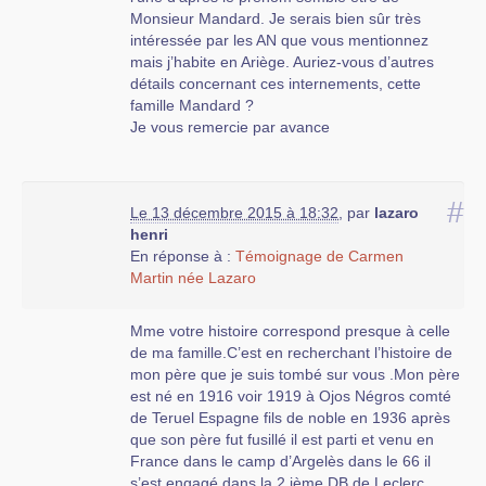
Monsieur Mandard. Je serais bien sûr très
intéressée par les AN que vous mentionnez
mais j’habite en Ariège. Auriez-vous d’autres
détails concernant ces internements, cette
famille Mandard ?
Je vous remercie par avance
#
Le 13 décembre 2015 à 18:32
,
par
lazaro
henri
En réponse à :
Témoignage de Carmen
Martin née Lazaro
Mme votre histoire correspond presque à celle
de ma famille.C’est en recherchant l’histoire de
mon père que je suis tombé sur vous .Mon père
est né en 1916 voir 1919 à Ojos Négros comté
de Teruel Espagne fils de noble en 1936 après
que son père fut fusillé il est parti et venu en
France dans le camp d’Argelès dans le 66 il
s’est engagé dans la 2 ième DB de Leclerc