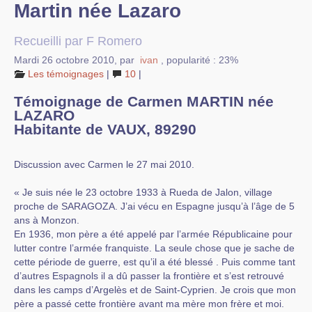
Martin née Lazaro
Liens vers d’autres sites
Recueilli par F Romero
Bibliographie
Mardi 26 octobre 2010
,
par
ivan
,
popularité : 23%
Les témoignages
|
10
|
Nous contacter
Témoignage de Carmen MARTIN née
LAZARO
Habitante de VAUX, 89290
Discussion avec Carmen le 27 mai 2010.
« Je suis née le 23 octobre 1933 à Rueda de Jalon, village
proche de SARAGOZA. J’ai vécu en Espagne jusqu’à l’âge de 5
ans à Monzon.
En 1936, mon père a été appelé par l’armée Républicaine pour
lutter contre l’armée franquiste. La seule chose que je sache de
cette période de guerre, est qu’il a été blessé . Puis comme tant
d’autres Espagnols il a dû passer la frontière et s’est retrouvé
dans les camps d’Argelès et de Saint-Cyprien. Je crois que mon
père a passé cette frontière avant ma mère mon frère et moi.