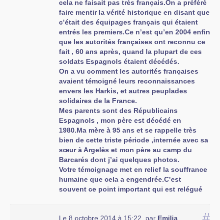
cela ne faisait pas très français.On a préféré
faire mentir la vérité historique en disant que
c’était des équipages français qui étaient
entrés les premiers.Ce n’est qu’en 2004 enfin
que les autorités françaises ont reconnu ce
fait , 60 ans après, quand la plupart de ces
soldats Espagnols étaient décédés.
On a vu comment les autorités françaises
avaient témoigné leurs reconnaissances
envers les Harkis, et autres peuplades
solidaires de la France.
Mes parents sont des Républicains
Espagnols , mon père est décédé en
1980.Ma mère à 95 ans et se rappelle très
bien de cette triste période ,internée avec sa
sœur à Argelès et mon père au camp du
Barcarés dont j’ai quelques photos.
Votre témoignage met en relief la souffrance
humaine que cela a engendrée.C’est
souvent ce point important qui est relégué
au second plan, alors que cela devrait être le
contraire.
#
Le 8 octobre 2014 à 15:22
,
par
Emilia
En juillet 2011 j’ai retrouvé par hasard 2