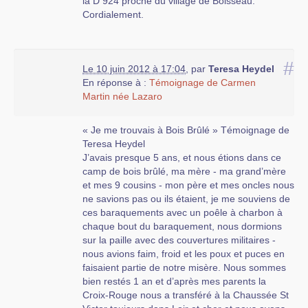
la D 924 proche du village de Boisseau.
Cordialement.
#
Le 10 juin 2012 à 17:04
,
par
Teresa Heydel
En réponse à :
Témoignage de Carmen
Martin née Lazaro
« Je me trouvais à Bois Brûlé » Témoignage de
Teresa Heydel
J’avais presque 5 ans, et nous étions dans ce
camp de bois brûlé, ma mère - ma grand’mère
et mes 9 cousins - mon père et mes oncles nous
ne savions pas ou ils étaient, je me souviens de
ces baraquements avec un poêle à charbon à
chaque bout du baraquement, nous dormions
sur la paille avec des couvertures militaires -
nous avions faim, froid et les poux et puces en
faisaient partie de notre misère. Nous sommes
bien restés 1 an et d’après mes parents la
Croix-Rouge nous a transféré à la Chaussée St