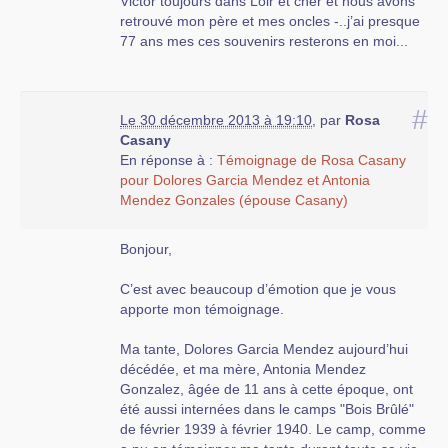
Victor toujours dans Loir et cher et nous avons
retrouvé mon père et mes oncles -..j’ai presque
77 ans mes ces souvenirs resterons en moi...
#
Le 30 décembre 2013 à 19:10
,
par
Rosa
Casany
En réponse à :
Témoignage de Rosa Casany
pour Dolores Garcia Mendez et Antonia
Mendez Gonzales (épouse Casany)
Bonjour,
C’est avec beaucoup d’émotion que je vous
apporte mon témoignage.
Ma tante, Dolores Garcia Mendez aujourd’hui
décédée, et ma mère, Antonia Mendez
Gonzalez, âgée de 11 ans à cette époque, ont
été aussi internées dans le camps "Bois Brûlé"
de février 1939 à février 1940. Le camp, comme