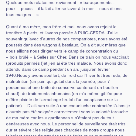
Quelque mots relatés me reviennent : « baraquements…
poux… puces… il fallait aller se laver à la mer… nous étions
tous maigres… »
Quant à ma mère, mon frère et moi, nous avons rejoint la
frontière à pieds, et l’avons passée à PUIG-CERDA. J’ai le
souvenir qu’avec d’autres de nos compatriotes, nous avons été
poussés dans des wagons à bestiaux. On a dit aux mères que
nous allions nous diriger vers le camp de concentration du
« bois brûlé » à Selles sur Cher. Dans ce train on nous vaccinait
(produits périmés !)et j’en ai été très malade. Nous avons donc
attendu dans ce camp pendant un an, jusqu’en février
1940.Nous y avons souffert, de froid car l’hiver fut très rude, de
malnutrition (un pain qui gelait dans la journée, pour 7
personnes et une boîte de conserve contenant un bouillon
chaud), de traitements inhumains (on m’a même gifflée pour
m’être plainte de l’arrachage brutal d’un cataplasme sur la
poitrine)… D’ailleurs suite à une coqueluche contractée là-bas je
n’aurais pas été soignée correctement sans la volonté farouche
de ma mère car les « gardiennes » n’étaient pas du tout
généreuses avec nous. Le personnel de surveillance était très
dur et sévère : les religieuses chargées de notre groupe nous
faisaient passer devant des tas de fruits et nous mettaient en