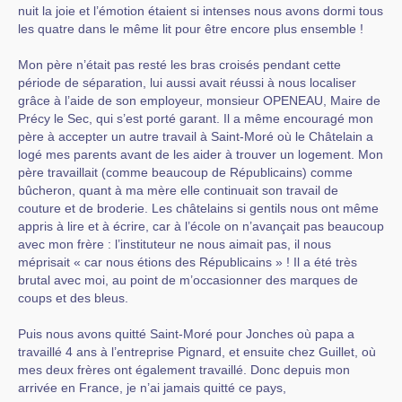
nuit la joie et l’émotion étaient si intenses nous avons dormi tous
les quatre dans le même lit pour être encore plus ensemble !
Mon père n’était pas resté les bras croisés pendant cette
période de séparation, lui aussi avait réussi à nous localiser
grâce à l’aide de son employeur, monsieur OPENEAU, Maire de
Précy le Sec, qui s’est porté garant. Il a même encouragé mon
père à accepter un autre travail à Saint-Moré où le Châtelain a
logé mes parents avant de les aider à trouver un logement. Mon
père travaillait (comme beaucoup de Républicains) comme
bûcheron, quant à ma mère elle continuait son travail de
couture et de broderie. Les châtelains si gentils nous ont même
appris à lire et à écrire, car à l’école on n’avançait pas beaucoup
avec mon frère : l’instituteur ne nous aimait pas, il nous
méprisait « car nous étions des Républicains » ! Il a été très
brutal avec moi, au point de m’occasionner des marques de
coups et des bleus.
Puis nous avons quitté Saint-Moré pour Jonches où papa a
travaillé 4 ans à l’entreprise Pignard, et ensuite chez Guillet, où
mes deux frères ont également travaillé. Donc depuis mon
arrivée en France, je n’ai jamais quitté ce pays,