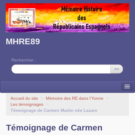
MHRE89
Rechercher :
>>
Accueil
Accueil du site
>
Mémoire des RE dans l’Yonne
>
Les témoignages
>
L’association
Témoignage de Carmen Martin née Lazaro
Mémoire des RE dans l’Yonne
Témoignage de Carmen
Nos rendez-vous