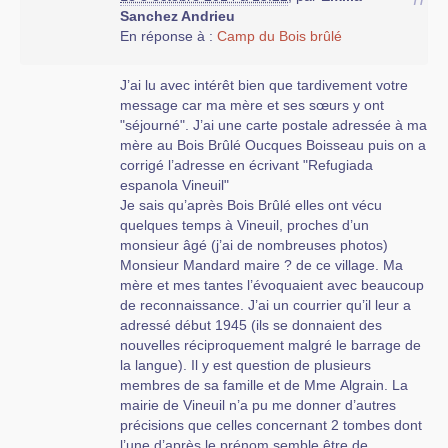
Sanchez Andrieu
photos, dans la valise Mexicaine ,de mon
En réponse à :
Camp du Bois brûlé
père qui était estafette dans une milice
Républicaine.Cette photo le représente sur
une moto se retournant avec un fusil sur
J’ai lu avec intérêt bien que tardivement votre
l’épaule il avait 18 ans et demi. Ça était un
message car ma mère et ses sœurs y ont
choc pour moi , mes frères et ma mère
"séjourné". J’ai une carte postale adressée à ma
d’avoir 2 photos de lui à cet âge.
mère au Bois Brûlé Oucques Boisseau puis on a
Une grande empathie à tous ces anonymes
corrigé l’adresse en écrivant "Refugiada
et à leurs familles qui ont subi les horreurs,
espanola Vineuil"
les profonds chagrins, les familles éclatées
Je sais qu’après Bois Brûlé elles ont vécu
à cause des ces guerres qui ont marqué à
quelques temps à Vineuil, proches d’un
jamais les humains.
monsieur âgé (j’ai de nombreuses photos)
Monsieur Mandard maire ? de ce village. Ma
Juan Fernàndez Fernàndez
mère et mes tantes l’évoquaient avec beaucoup
de reconnaissance. J’ai un courrier qu’il leur a
adressé début 1945 (ils se donnaient des
nouvelles réciproquement malgré le barrage de
la langue). Il y est question de plusieurs
membres de sa famille et de Mme Algrain. La
mairie de Vineuil n’a pu me donner d’autres
précisions que celles concernant 2 tombes dont
l’une d’après le prénom semble être de